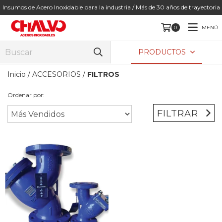
Insumos de Acero Inoxidable para la industria / Más de 30 años de trayectoria
MENÚ
0
PRODUCTOS
Inicio
/
ACCESORIOS
/
FILTROS
Ordenar por:
FILTRAR