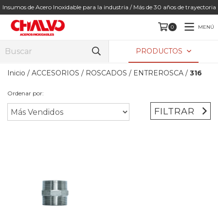
Insumos de Acero Inoxidable para la industria / Más de 30 años de trayectoria
MENÚ
0
PRODUCTOS
Inicio
/
ACCESORIOS
/
ROSCADOS
/
ENTREROSCA
/
316
Ordenar por:
FILTRAR