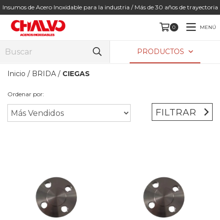
Insumos de Acero Inoxidable para la industria / Más de 30 años de trayectoria
MENÚ
0
PRODUCTOS
Inicio
/
BRIDA
/
CIEGAS
Ordenar por:
FILTRAR